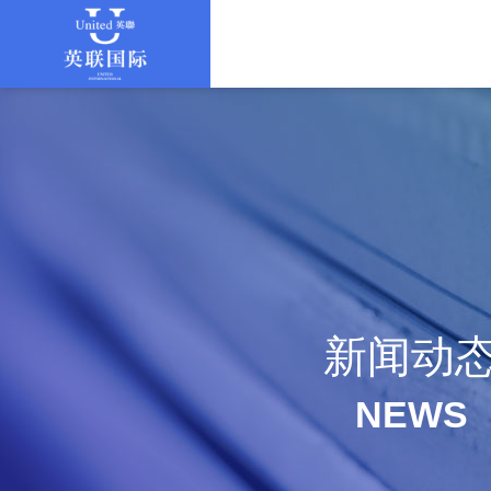
新闻动
NEWS