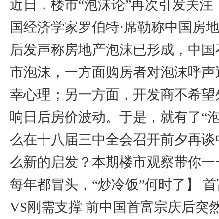
近日，楼市“泡沫论”再次引发关
国经济学家罗伯特·席勒称中国房
后发声称房地产泡沫已形成，中国
市泡沫，一方面购房者对泡沫呼声
幸心理；另一方面，开发商不希望
响日后房价波动。于是，就有了“
么在十八届三中全会召开前夕再谈
么新的启发？本期楼市观察带你一
每年都冒头，“炒冷饭”何时了】 
VS刚需支撑 前中国首富宗庆后突