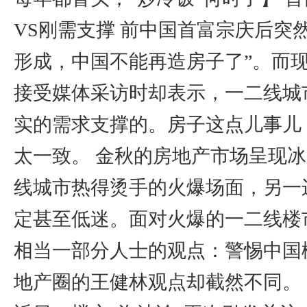
VS刚需支撑 前中国首富宗庆后突
形成，中国不能再造房子了”。而
接受媒体采访时却表示，一二线城
实的需求支撑的。房子这点儿事儿
太一致。 金秋的房地产市场呈现
线城市热得烫手的火爆场面，另一
定甚至低迷。面对火爆的一二线楼
相当一部分人士的观点：警惕中国
地产圈的王健林观点却截然不同。