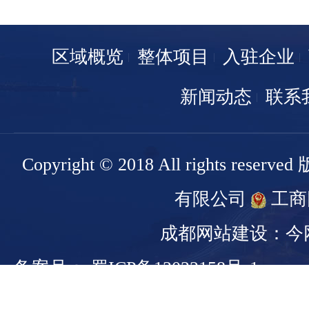
区域概览
整体项目
入驻企业
新闻动态
联系
Copyright © 2018 All rights r
有限公司
工商
成都网站建设：今
备案号： 蜀ICP备13022158号-1