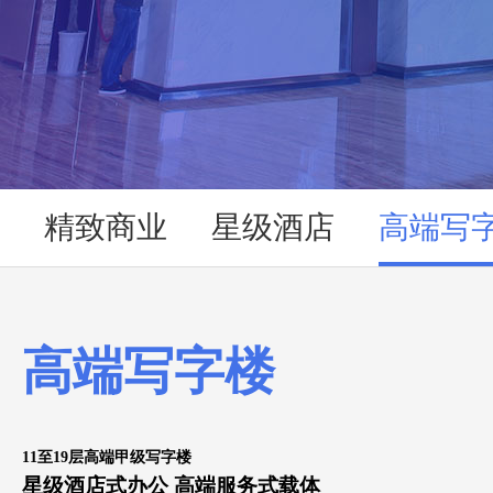
精致商业
星级酒店
高端写
高端写字楼
11
至
19
层高端甲级写字楼
星级酒店
式
办公
高端服务
式
载体