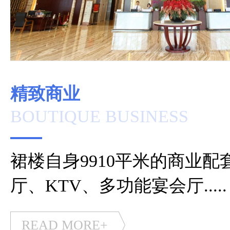
SQUARE
PARKING
UNDERPASS TUNNEL
THE AIR CONDITIONING
精致商业
DOOR MODEL
BOUTIQUE BUSINESS
STAR HOTELS
HIGH-END OFFICE
THE ELEVATOR
裙楼自身9910平米的商业
厅、KTV、多功能宴会厅.....
READ MORE+