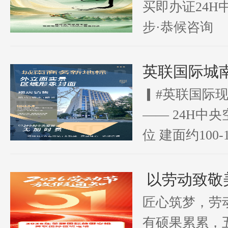
买即办证24H
步·恭候咨询
英联国际城
▎#英联国际
—— 24H中
位 建面约100
匠心筑梦，劳
有硕果累累，