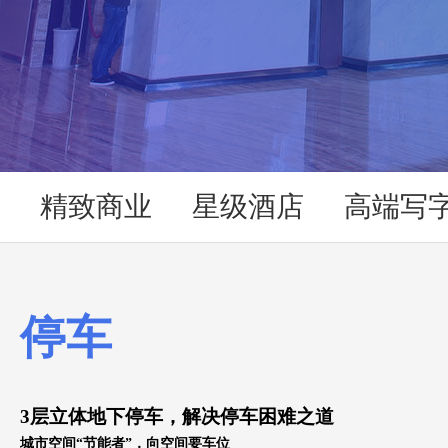
精致商业
星级酒店
高端写
停车
3
层立体地下停车，
解决停车困难之道
城市空间
“
节能者
”
，向空间要车位