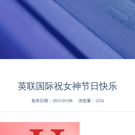
英联国际祝女神节日快乐
发布日期：2023-03-08
浏览量：1254