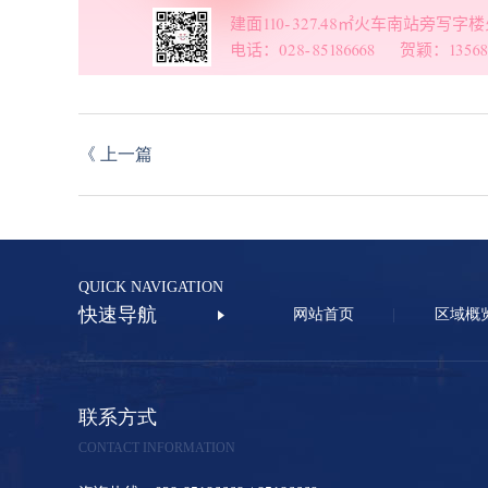
《
上一篇
QUICK NAVIGATION
快速导航
网站首页
区域概
联系方式
CONTACT INFORMATION