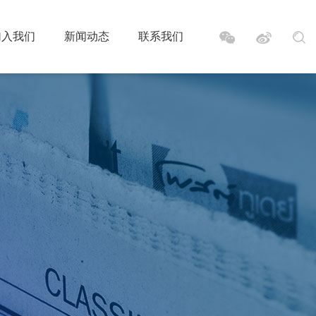
加入我们
新闻动态
联系我们