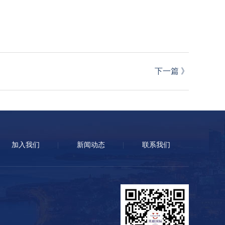
下一篇
》
加入我们
新闻动态
联系我们